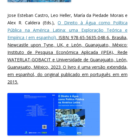
Jose Esteban Castro, Leo Heller, María da Piedade Morais e
Alex R. Caldera (Eds.),
O Direito à Água como Política
Pública na América Latina: uma Exploração Teórica e
Empírica ( em espanhol).
ISBN: 978-65-5635-048-6, Brasilia,
Newcastle upon Tyne, UK, e León, Guanajuato, México:
Instituto de Pesquisa Económica Aplicada (IPEA), Rede
WATERLAT-GOBACIT e Universidade de Guanajuato, León,
Guanajuato, México, 2023. O livro é uma versão extendida,
em espanhol, do original publicado em português em em
2015.