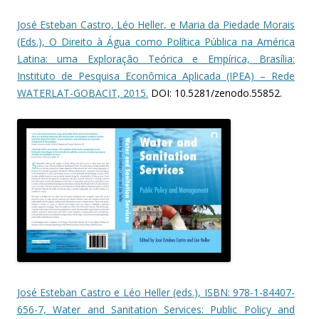
José Esteban Castro, Léo Heller, e Maria da Piedade Morais
(Eds.), O Direito à Água como Política Pública na América
Latina: uma Exploração Teórica e Empírica, Brasília:
Instituto de Pesquisa Econômica Aplicada (IPEA) – Rede
WATERLAT-GOBACIT, 2015.
DOI: 10.5281/zenodo.55852.
José Esteban Castro e Léo Heller (eds.), ISBN: 978-1-84407-
656-7, Water and Sanitation Services: Public Policy and