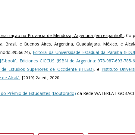
ionalização na Província de Mendoza, Argentina (em espanhol)
. Co-
, Brasil, e Buenos Aires, Argentina, Guadalajara, México, e Alca
enodo.3956624),
Editora da Universidade Estadual da Paraíba (EDU
[E-book]
,
Ediciones CICCUS (ISBN de Argentina: 978-987-693-785-6
o de Estudios Superiores de Occidente (ITESO)
, e
Instituto Univer
 de Alcalá
, [2019] 2a ed., 2020.
 do Prêmio de Estudantes (Doutorado)
da Rede WATERLAT-GOBACI