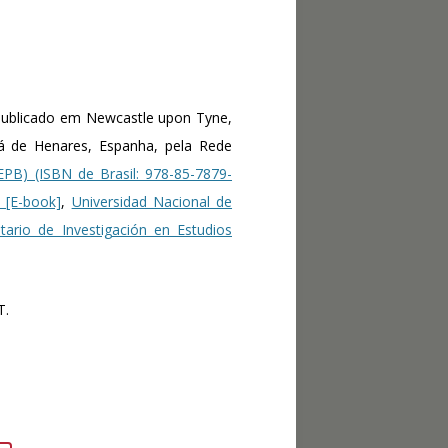
publicado em Newcastle upon Tyne,
lá de Henares, Espanha, pela Rede
EPB) (ISBN de Brasil: 978-85-7879-
 [E-book]
,
Universidad Nacional de
sitario de Investigación en Estudios
T.