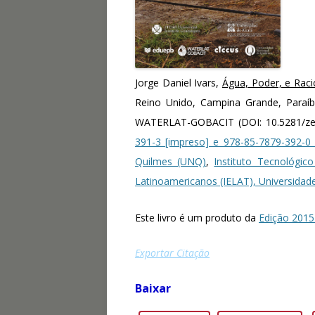
Jorge Daniel Ivars,
Água, Poder, e Rac
Reino Unido, Campina Grande, Paraíba
WATERLAT-GOBACIT (DOI: 10.5281/z
391-3 [impreso] e 978-85-7879-392-0 
Quilmes (UNQ)
,
Instituto Tecnológic
Latinoamericanos (IELAT), Universidade
Este livro é um produto da
Edição 2015
Exportar Citação
Baixar