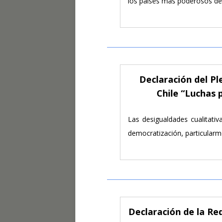
los países más poderosos del
Declaración del P
Chile “Luchas 
Las desigualdades cualitati
democratización, particularme
Declaración de la R