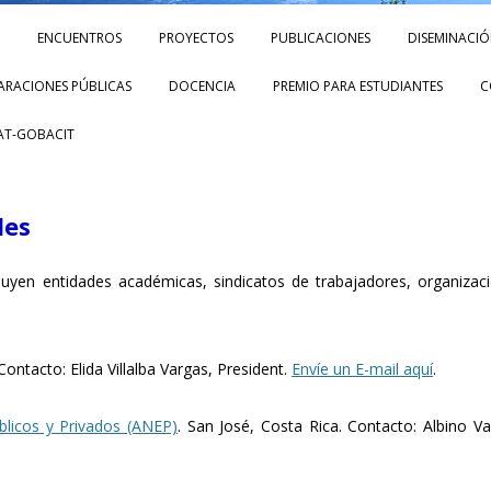
Skip to content
ENCUENTROS
PROYECTOS
PUBLICACIONES
DISEMINACI
ARACIONES PÚBLICAS
DOCENCIA
PREMIO PARA ESTUDIANTES
C
AT-GOBACIT
les
luyen entidades académicas, sindicatos de trabajadores, organizaci
ontacto: Elida Villalba Vargas, President.
Envíe un E-mail aquí
.
licos y Privados (ANEP)
. San José, Costa Rica. Contacto: Albino Va