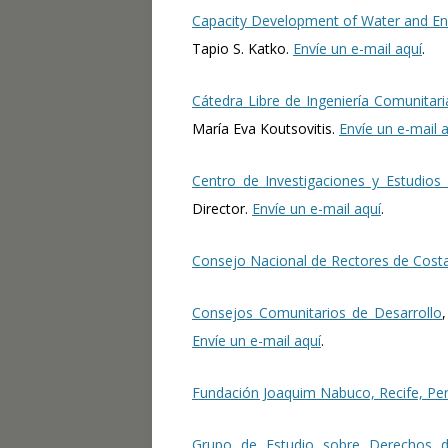
Capacity Development of Water and En
Tapio S. Katko.
Envíe un e-mail aquí
.
Cátedra Libre de Ingeniería Comunitari
María Eva Koutsovitis.
Envíe un e-mail 
Centro de Investigaciones y Estudios P
Director.
Envíe un e-mail aquí
.
Consejo Nacional de Rectores de Cost
Consejos Comunitarios de Desarrollo
Envíe un e-mail aquí
.
Fundación Joaquim Nabuco, Recife, Pern
Grupo de Estudio sobre Derechos d