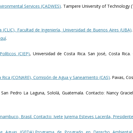
vironmental Services (CADWES)
. Tampere University of Technology (
a (CLIC), Facultad de Ingeniería, Universidad de Buenos Aires (UBA)
aquí
.
olíticos (CIEP)
, Universidad de Costa Rica. San José, Costa Rica. 
a Rica (CONARE), Comisión de Agua y Saneamiento (CAS)
. Pavas, Cos
, San Pedro La Laguna, Sololá, Guatemala. Contacto: Nancy Gracie
ambuco, Brasil. Contacto: Ivete Jurema Esteves Lacerda, Presidente
e Aguas (GEDA),Programa de Posgrado en Derecho Ambiental (