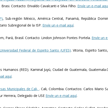
rasi. Contacto: Erivaldo Cavalcanti e Silva Filho.
Envíe un e-mail aqu
P)
, Sub-región México, América Central, Panamá, República Domini
ario Subregional de la ISP.
Envíe un e-mail aquí
.
ém, Pará, Brasil. Contacto: Lindon Johnson Pontes Portela.
Envíe un e
niversidad Federal de Espirito Santo (UFES)
. Vitoria, Espirito Sant
s Humanos (RED). Kaminal Juyú, Ciudad de Guatemala, Guatemala.C
ail aquí
.
sas Municipales de Cali,
. Cali, Colombia. Contactos: Carlos Mario 
ncur Herrera, Delegado de USE
Envíe un e-mail aquí
.